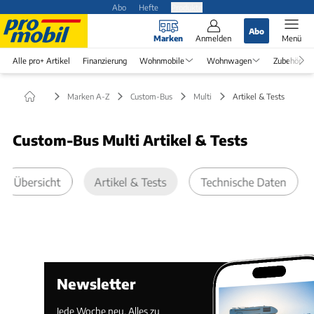
Abo
Hefte
Produkte
Abo
Marken
Anmelden
Menü
Alle pro+ Artikel
Finanzierung
Wohnmobile
Wohnwagen
Zubehör
Marken A-Z
Custom-Bus
Multi
Artikel & Tests
Custom-Bus Multi Artikel & Tests
Übersicht
Artikel & Tests
Technische Daten
Newsletter
Jede Woche neu. Alles zu