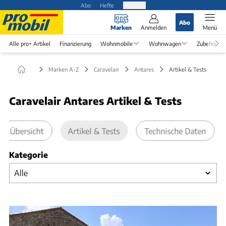
Abo
Hefte
Produkte
Abo
Marken
Anmelden
Menü
Alle pro+ Artikel
Finanzierung
Wohnmobile
Wohnwagen
Zubehör
Marken A-Z
Caravelair
Antares
Artikel & Tests
Caravelair Antares Artikel & Tests
Übersicht
Artikel & Tests
Technische Daten
Kategorie