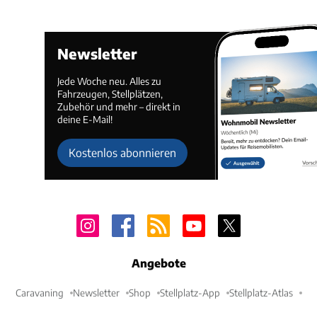
Newsletter
Jede Woche neu. Alles zu
Fahrzeugen, Stellplätzen,
Zubehör und mehr – direkt in
deine E-Mail!
Kostenlos abonnieren
Angebote
Caravaning
Newsletter
Shop
Stellplatz-App
Stellplatz-Atlas