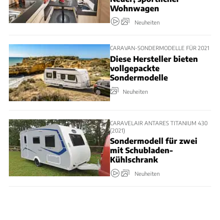
Wohnwagen
Neuheiten
CARAVAN-SONDERMODELLE FÜR 2021
Diese Hersteller bieten
vollgepackte
Sondermodelle
Neuheiten
CARAVELAIR ANTARES TITANIUM 430
(2021)
Sondermodell für zwei
mit Schubladen-
Kühlschrank
Neuheiten