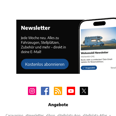
Newsletter
Jede Woche neu. Alles zu
Fahrzeugen, Stellplätzen,
Zubehör und mehr – direkt in
deine E-Mail!
Kostenlos abonnieren
Angebote
Caravaning
Newsletter
Shop
Stellplatz-App
Stellplatz-Atlas