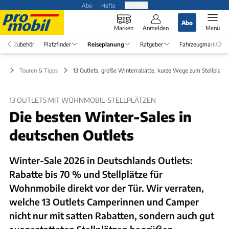
Abo
Hefte
Produkte
Abo
Marken
Anmelden
Menü
Zubehör
Platzfinder
Reiseplanung
Ratgeber
Fahrzeugmarkt
ng
Touren & Tipps
13 Outlets, große Winterrabatte, kurze Wege zum Stellplatz
13 OUTLETS MIT WOHNMOBIL-STELLPLÄTZEN
Die besten Winter-Sales in
deutschen Outlets
Winter-Sale 2026 in Deutschlands Outlets:
Rabatte bis 70 % und Stellplätze für
Wohnmobile direkt vor der Tür. Wir verraten,
welche 13 Outlets Camperinnen und Camper
nicht nur mit satten Rabatten, sondern auch gut