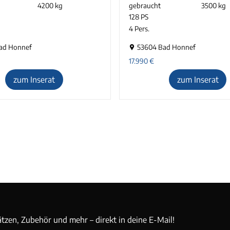
4200 kg
gebraucht
3500 kg
128 PS
4 Pers.
ad Honnef
53604 Bad Honnef
17.990
€
zum Inserat
zum Inserat
ätzen, Zubehör und mehr – direkt in deine E-Mail!