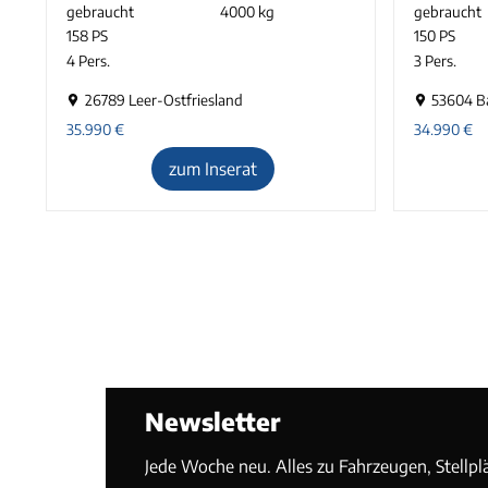
gebraucht
4000 kg
gebraucht
158 PS
150 PS
4 Pers.
3 Pers.
26789 Leer-Ostfriesland
53604 B
35.990
€
34.990
€
zum Inserat
Newsletter
Jede Woche neu. Alles zu Fahrzeugen, Stellpl