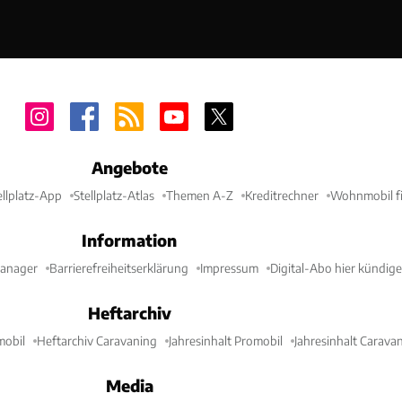
Angebote
ellplatz-App
Stellplatz-Atlas
Themen A-Z
Kreditrechner
Wohnmobil fi
Information
Manager
Barrierefreiheitserklärung
Impressum
Digital-Abo hier kündig
Heftarchiv
mobil
Heftarchiv Caravaning
Jahresinhalt Promobil
Jahresinhalt Carava
Media