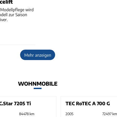
elift
 Modellpflege wird
dell zur Saison
iver.
Mehr anzeigen
WOHNMOBILE
.Star 7205 Ti
TEC RoTEC A 700 G
84478 km
2005
72497 k