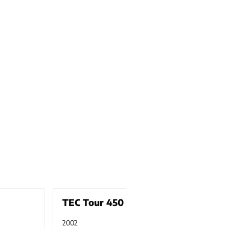
TEC Tour 450
m
2002
gebraucht
2