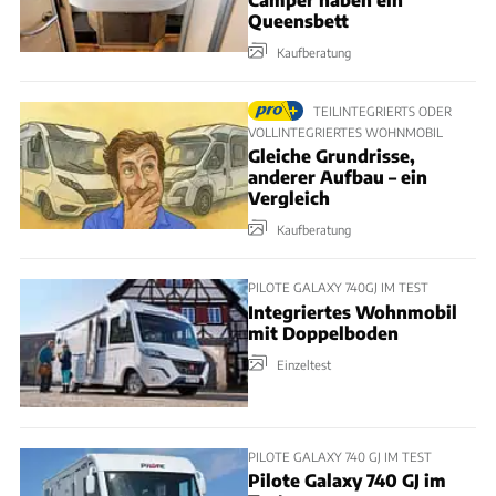
Queensbett
Kaufberatung
TEILINTEGRIERTS ODER
VOLLINTEGRIERTES WOHNMOBIL
Gleiche Grundrisse,
anderer Aufbau – ein
Vergleich
Kaufberatung
PILOTE GALAXY 740GJ IM TEST
Integriertes Wohnmobil
mit Doppelboden
Einzeltest
PILOTE GALAXY 740 GJ IM TEST
Pilote Galaxy 740 GJ im