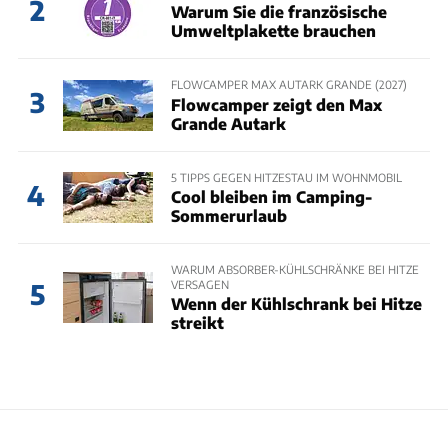
2
Warum Sie die französische
Umweltplakette brauchen
FLOWCAMPER MAX AUTARK GRANDE (2027)
3
Flowcamper zeigt den Max
Grande Autark
5 TIPPS GEGEN HITZESTAU IM WOHNMOBIL
4
Cool bleiben im Camping-
Sommerurlaub
WARUM ABSORBER-KÜHLSCHRÄNKE BEI HITZE
VERSAGEN
5
Wenn der Kühlschrank bei Hitze
streikt