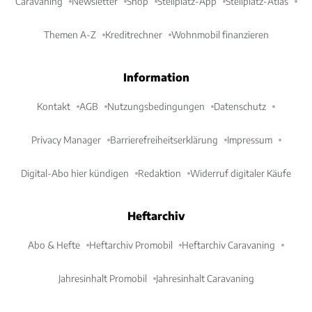
Caravaning
Newsletter
Shop
Stellplatz-App
Stellplatz-Atlas
Themen A-Z
Kreditrechner
Wohnmobil finanzieren
Information
Kontakt
AGB
Nutzungsbedingungen
Datenschutz
Privacy Manager
Barrierefreiheitserklärung
Impressum
Digital-Abo hier kündigen
Redaktion
Widerruf digitaler Käufe
Heftarchiv
Abo & Hefte
Heftarchiv Promobil
Heftarchiv Caravaning
Jahresinhalt Promobil
Jahresinhalt Caravaning