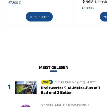
96181 Unterst
67.800
€
61.900
€
zum Inserat
z
MEIST GELESEN
CLEVER DUO 540 (2026) IM TEST
1
Preiswerter 5,41-Meter-Bus mit
Bad und 2 Betten
DIE CRIT’AIR-FALLE FÜR WOHNMOBILE