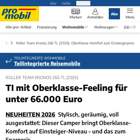
Abo
Hefte
Produkte
Abo
Marken
Anmelden
Menü
Alle pro+ Artikel
Finanzierung
Wohnmobile
Wohnwagen
Zubehör
iten
Roller Team Kronos 266 TL (2026): Oberklasse-Komfort zum Einsteigerpreis
TEILINTEGRIERTE WOHMOBILE
Teilintegrierte Reisemobile
ROLLER TEAM KRONOS 266 TL (2026)
TI mit Oberklasse-Feeling für
unter 66.000 Euro
NEUHEITEN 2026
Stylisch, geräumig, voll
ausgestattet: Dieser Camper bringt Oberklasse-
Komfort auf Einsteiger-Niveau – und das zum
Sparpreis.