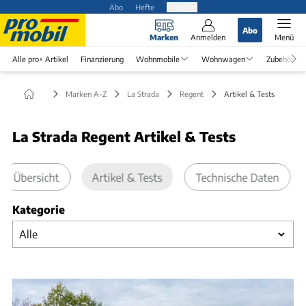
Abo
Hefte
Produkte
Abo
Marken
Anmelden
Menü
Alle pro+ Artikel
Finanzierung
Wohnmobile
Wohnwagen
Zubehör
Marken A-Z
La Strada
Regent
Artikel & Tests
La Strada Regent Artikel & Tests
Übersicht
Artikel & Tests
Technische Daten
Kategorie